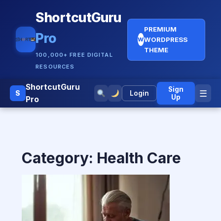
ShortcutGuru
PREMIUM
Pro
WORDPRESS
W
THEME
100,000+ FREE DIGITAL
RESOURCES
ShortcutGuru
Sign
☰
S
Login
Up
Pro
Category:
Health Care