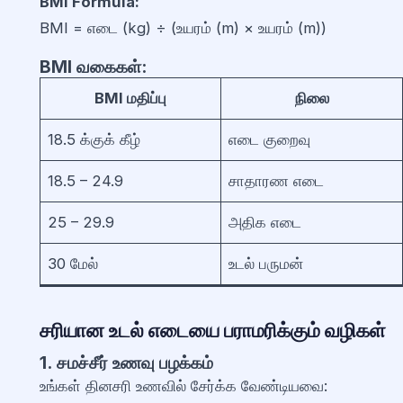
BMI Formula:
BMI = எடை (kg) ÷ (உயரம் (m) × உயரம் (m))
BMI வகைகள்:
BMI மதிப்பு
நிலை
18.5 க்குக் கீழ்
எடை குறைவு
18.5 – 24.9
சாதாரண எடை
25 – 29.9
அதிக எடை
30 மேல்
உடல் பருமன்
சரியான உடல் எடையை பராமரிக்கும் வழிகள்
1. சமச்சீர் உணவு பழக்கம்
உங்கள் தினசரி உணவில் சேர்க்க வேண்டியவை: