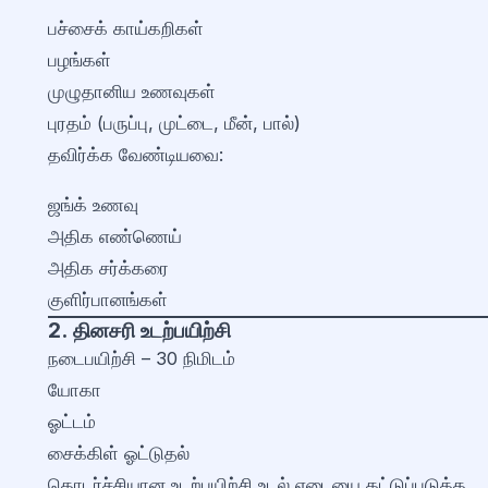
பச்சைக் காய்கறிகள்
பழங்கள்
முழுதானிய உணவுகள்
புரதம் (பருப்பு, முட்டை, மீன், பால்)
தவிர்க்க வேண்டியவை:
ஜங்க் உணவு
அதிக எண்ணெய்
அதிக சர்க்கரை
குளிர்பானங்கள்
2. தினசரி உடற்பயிற்சி
நடைபயிற்சி – 30 நிமிடம்
யோகா
ஓட்டம்
சைக்கிள் ஓட்டுதல்
தொடர்ச்சியான உடற்பயிற்சி உடல் எடையை கட்டுப்படுத்த